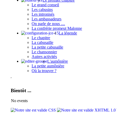
Le premier chapitre
Le grand conseil
Les cabusins
Les intronisés
Les ambassadeurs
On parle de nous ....
La confrérie promeut Malonne
La légende
Le chapitre
La cabusaille
La petite cabusaille
Le chansonnier
Autres activités
L'aumônière
La petite aumônière
Où la trouver ?
Bientôt ...
No events